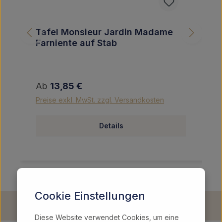
Tafel Monsieur Jardin Madame
Farniente auf Stab
Regulärer Preis:
Ab
13,85 €
Preise exkl. MwSt. zzgl. Versandkosten
Details
Cookie Einstellungen
Diese Website verwendet Cookies, um eine