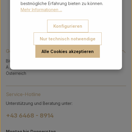
bestmögliche Erfahrung bieten zu können.
Mehr Informationen ...
Konfigurieren
Nur technisch notwendige
Gerry Intergeschenke Ges.m.b.H.
Alle Cookies akzeptieren
Blühnbachstraße 9
A - 5451 Tenneck
Österreich
Service-Hotline
Unterstützung und Beratung unter:
+43 6468 - 8914
Montag bis Donnerstag