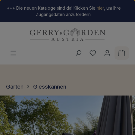
Zum Hauptinhalt springen
+++ Die neuen Kataloge sind da! Klicken Sie
hier
, um Ihre
Zugangsdaten anzufordern.
Du hast 0 Produkt
Ware
Garten
Giesskannen