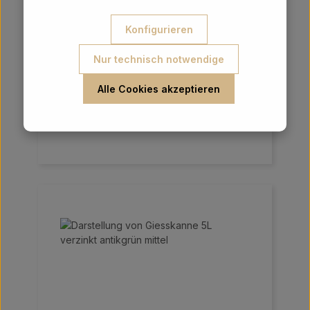
Giesskanne 2,5L verzinkt klein
Konfigurieren
Um dieses Produkt zu bestellen, melden
Nur technisch notwendige
Sie sich bitte
hier
an.
Preise exkl. MwSt. zzgl. Versandkosten
Alle Cookies akzeptieren
Details