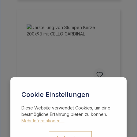
Stumpen Kerze 200x98 mit
Cookie Einstellungen
CELLO CARDINAL
Diese Website verwendet Cookies, um eine
Um dieses Produkt zu bestellen, melden
bestmögliche Erfahrung bieten zu können.
Sie sich bitte
hier
an.
Mehr Informationen ...
Preise exkl. MwSt. zzgl. Versandkosten