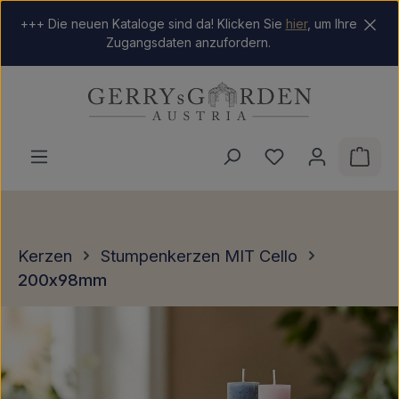
Zum Hauptinhalt springen
+++ Die neuen Kataloge sind da! Klicken Sie
hier
, um Ihre
Zugangsdaten anzufordern.
Du hast 0 Produkt
Ware
Kerzen
Stumpenkerzen MIT Cello
200x98mm