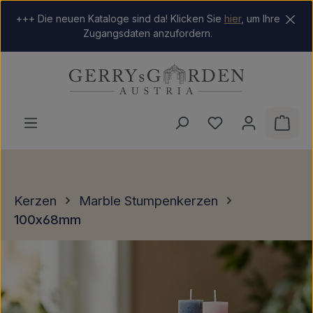
Zum Hauptinhalt springen
+++ Die neuen Kataloge sind da! Klicken Sie
hier
, um Ihre
Zugangsdaten anzufordern.
Du hast 0 Produkt
Ware
Kerzen
Marble Stumpenkerzen
100x68mm