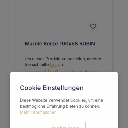
Marble Kerze 100x68 RUBIN
Um dieses Produkt zu bestellen, melden
Sie sich bitte
hier
an.
Preise exkl. MwSt. zzgl. Versandkosten
Cookie Einstellungen
Details
Diese Website verwendet Cookies, um eine
bestmögliche Erfahrung bieten zu können.
Mehr Informationen ...