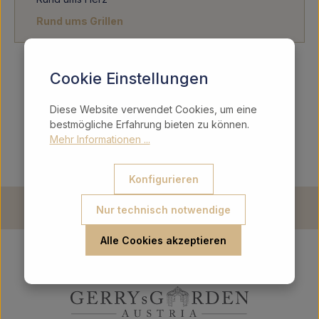
Rund ums Grillen
Cookie Einstellungen
Produkte filtern
Keine Produkte gefunden.
Diese Website verwendet Cookies, um eine
bestmögliche Erfahrung bieten zu können.
Mehr Informationen ...
Konfigurieren
Nur technisch notwendige
Alle Cookies akzeptieren