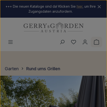
Zum Hauptinhalt springen
+++ Die neuen Kataloge sind da! Klicken Sie
hier
, um Ihre
Zugangsdaten anzufordern.
Du hast 0 Produkt
Ware
Garten
Rund ums Grillen