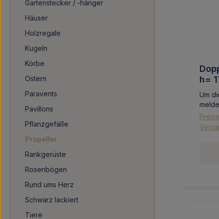
Gartenstecker / -hänger
Häuser
Holzregale
Kugeln
Körbe
Dopp
Ostern
h= 
Paravents
Um di
melde
Pavillons
Preise
Pflanzgefäße
Versa
Propeller
Rankgerüste
Rosenbögen
Rund ums Herz
Schwarz lackiert
Tiere