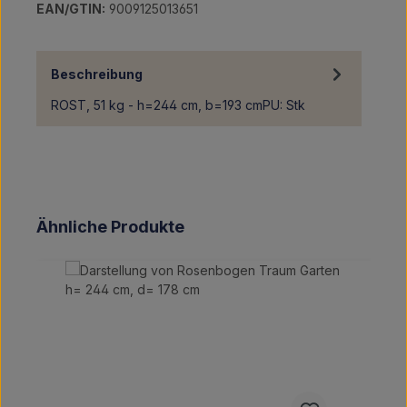
EAN/GTIN:
9009125013651
Beschreibung
ROST, 51 kg - h=244 cm, b=193 cmPU: Stk
Produktgalerie überspringen
Ähnliche Produkte