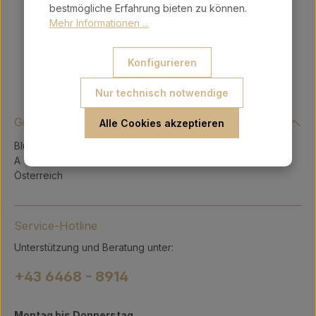
bestmögliche Erfahrung bieten zu können.
Mehr Informationen ...
Konfigurieren
Nur technisch notwendige
Gerry Intergeschenke Ges.m.b.H.
Alle Cookies akzeptieren
Blühnbachstraße 9
A - 5451 Tenneck
Österreich
Service-Hotline
Unterstützung und Beratung unter:
+43 6468 - 8914
Montag bis Donnerstag