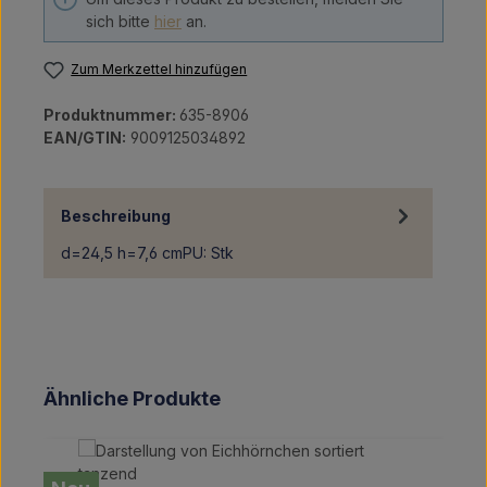
sich bitte
hier
an.
Zum Merkzettel hinzufügen
Produktnummer:
635-8906
EAN/GTIN:
9009125034892
Beschreibung
d=24,5 h=7,6 cmPU: Stk
Produktgalerie überspringen
Ähnliche Produkte