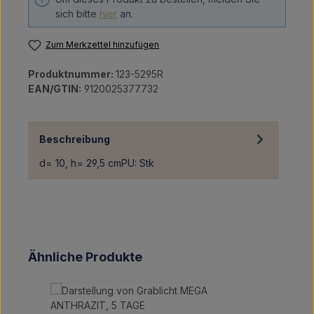
sich bitte
hier
an.
Zum Merkzettel hinzufügen
Produktnummer:
123-5295R
EAN/GTIN:
9120025377732
Beschreibung
d= 10, h= 29,5 cmPU: Stk
Produktgalerie überspringen
Ähnliche Produkte