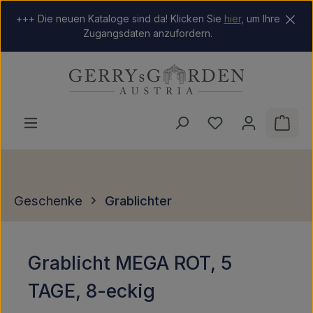
Zum Hauptinhalt springen
+++ Die neuen Kataloge sind da! Klicken Sie
hier
, um Ihre
Zugangsdaten anzufordern.
Du hast 0 Produkt
Ware
Geschenke
Grablichter
Grablicht MEGA ROT, 5
TAGE, 8-eckig