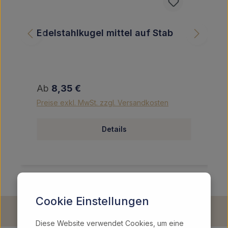
Edelstahlkugel mittel auf Stab
Regulärer Preis:
Ab
8,35 €
Preise exkl. MwSt. zzgl. Versandkosten
Details
Cookie Einstellungen
Diese Website verwendet Cookies, um eine