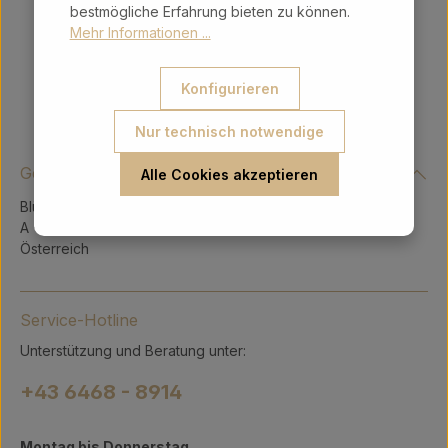
bestmögliche Erfahrung bieten zu können.
Mehr Informationen ...
Konfigurieren
Nur technisch notwendige
Gerry Intergeschenke Ges.m.b.H.
Alle Cookies akzeptieren
Blühnbachstraße 9
A - 5451 Tenneck
Österreich
Service-Hotline
Unterstützung und Beratung unter:
+43 6468 - 8914
Montag bis Donnerstag