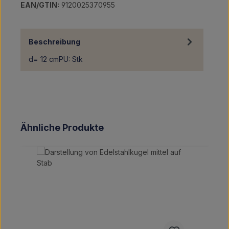
EAN/GTIN:
9120025370955
Beschreibung
d= 12 cmPU: Stk
Produktgalerie überspringen
Ähnliche Produkte