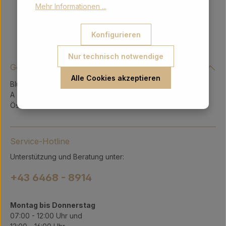
Mehr Informationen ...
Konfigurieren
Nur technisch notwendige
Gerry Intergeschenke Ges.m.b.H.
Alle Cookies akzeptieren
Blühnbachstraße 9
A - 5451 Tenneck
Österreich
Service-Hotline
Unterstützung und Beratung unter:
+43 6468 - 8914
Montag bis Donnerstag
07:00 - 12:00 Uhr und