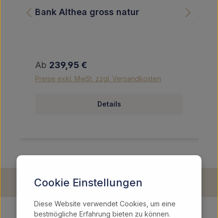
Bank Althea gross natur
Regulärer Preis:
Ab
239,95 €
Preise exkl. MwSt. zzgl. Versandkosten
Details
Cookie Einstellungen
Diese Website verwendet Cookies, um eine
bestmögliche Erfahrung bieten zu können.