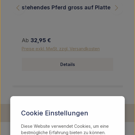
stehendes Pferd gross auf Platte
Regulärer Preis:
Ab
32,95 €
Preise exkl. MwSt. zzgl. Versandkosten
Details
Cookie Einstellungen
Diese Website verwendet Cookies, um eine
bestmögliche Erfahrung bieten zu können.