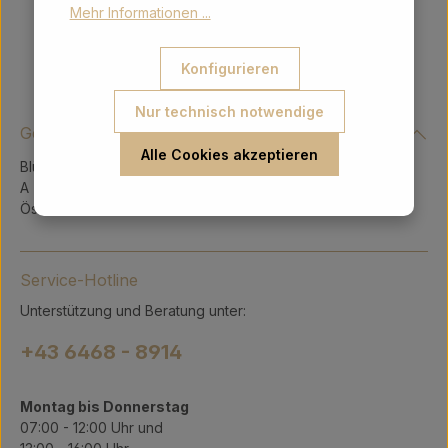
Mehr Informationen ...
Konfigurieren
Nur technisch notwendige
Gerry Intergeschenke Ges.m.b.H.
Alle Cookies akzeptieren
Blühnbachstraße 9
A - 5451 Tenneck
Österreich
Service-Hotline
Unterstützung und Beratung unter:
+43 6468 - 8914
Montag bis Donnerstag
07:00 - 12:00 Uhr und