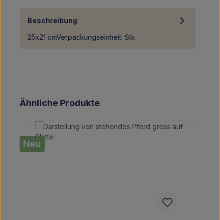
Beschreibung
25x21 cmVerpackungseinheit: Stk
Produktgalerie überspringen
Ähnliche Produkte
Neu