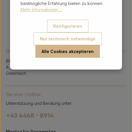
bestmögliche Erfahrung bieten zu können.
Mehr Informationen ...
Konfigurieren
Nur technisch notwendige
Gerry Intergeschenke Ges.m.b.H.
Alle Cookies akzeptieren
Blühnbachstraße 9
A - 5451 Tenneck
Österreich
Service-Hotline
Unterstützung und Beratung unter:
+43 6468 - 8914
Montag bis Donnerstag