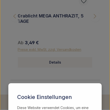
Grablicht MEGA ANTHRAZIT, 5
TAGE
Regulärer Preis:
Ab
3,49 €
Preise exkl. MwSt. zzgl. Versandkosten
Details
Cookie Einstellungen
Diese Website verwendet Cookies, um eine