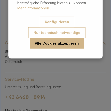
bestmögliche Erfahrung bieten zu können.
Mehr Informationen ...
Konfigurieren
Nur technisch notwendige
Gerry Intergeschenke Ges.m.b.H.
Alle Cookies akzeptieren
Blühnbachstraße 9
A - 5451 Tenneck
Österreich
Service-Hotline
Unterstützung und Beratung unter:
+43 6468 - 8914
Montag bis Donnerstag