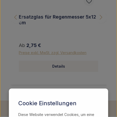
Ersatzglas für Regenmesser 5x12
cm
Regulärer Preis:
Ab
2,75 €
Preise exkl. MwSt. zzgl. Versandkosten
Details
Cookie Einstellungen
Diese Website verwendet Cookies, um eine