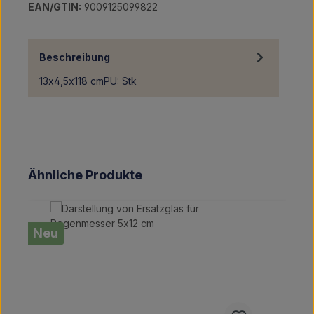
EAN/GTIN:
9009125099822
Beschreibung
13x4,5x118 cmPU: Stk
Produktgalerie überspringen
Ähnliche Produkte
Neu